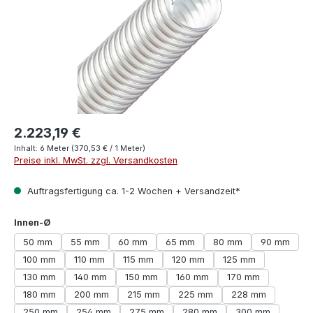
2.223,19 €
Inhalt:
6 Meter
(370,53 € / 1 Meter)
Preise inkl. MwSt. zzgl. Versandkosten
Auftragsfertigung ca. 1-2 Wochen + Versandzeit*
auswählen
Innen-Ø
50 mm
55 mm
60 mm
65 mm
80 mm
90 mm
100 mm
110 mm
115 mm
120 mm
125 mm
130 mm
140 mm
150 mm
160 mm
170 mm
180 mm
200 mm
215 mm
225 mm
228 mm
250 mm
254 mm
275 mm
280 mm
300 mm