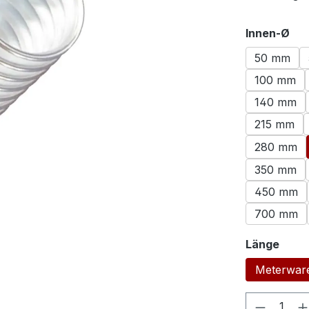
au
Innen-Ø
50 mm
100 mm
140 mm
215 mm
280 mm
350 mm
450 mm
700 mm
ausw
Länge
Meterwar
Produkt