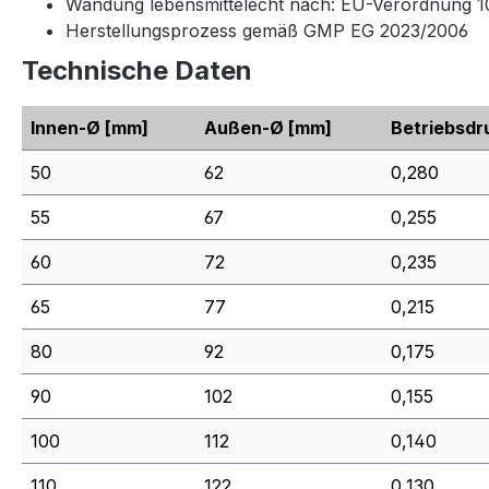
Wandung lebensmittelecht nach: EU-Verordnung 1
Herstellungsprozess gemäß GMP EG 2023/2006
Technische Daten
Innen-Ø
[mm]
Außen-Ø
[mm]
Betriebsdr
50
62
0,280
55
67
0,255
60
72
0,235
65
77
0,215
80
92
0,175
90
102
0,155
100
112
0,140
110
122
0,130