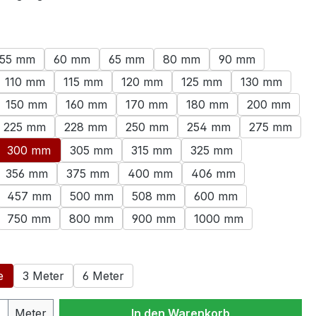
swählen
55 mm
60 mm
65 mm
80 mm
90 mm
110 mm
115 mm
120 mm
125 mm
130 mm
150 mm
160 mm
170 mm
180 mm
200 mm
225 mm
228 mm
250 mm
254 mm
275 mm
300 mm
305 mm
315 mm
325 mm
356 mm
375 mm
400 mm
406 mm
457 mm
500 mm
508 mm
600 mm
750 mm
800 mm
900 mm
1000 mm
ählen
e
3 Meter
6 Meter
 Anzahl: Gib den gewünschten Wert ein 
Meter
In den Warenkorb