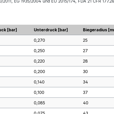
0/2011, EG 1935/2004 und EU 2015/174, FDA 21 CFR 177.2
uck
[bar]
Unterdruck
[bar]
Biegeradius
[m
0,270
25
0,250
27
0,220
28
0,200
30
0,140
34
0,100
37
0,085
40
0,075
43