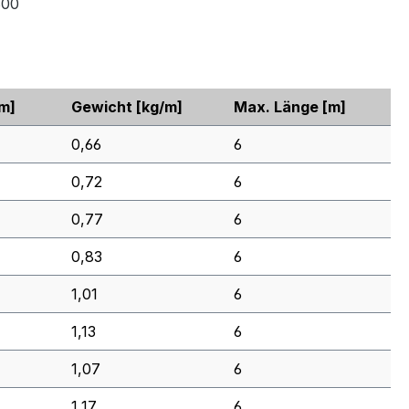
600
m]
Gewicht
[kg/m]
Max. Länge
[m]
0,66
6
0,72
6
0,77
6
0,83
6
1,01
6
1,13
6
1,07
6
1,17
6