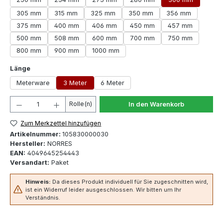
305 mm
315 mm
325 mm
350 mm
356 mm
375 mm
400 mm
406 mm
450 mm
457 mm
500 mm
508 mm
600 mm
700 mm
750 mm
800 mm
900 mm
1000 mm
auswählen
Länge
Meterware
3 Meter
6 Meter
Produkt Anzahl: Gib den gewünschten Wert ein oder 
Rolle(n)
In den Warenkorb
Zum Merkzettel hinzufügen
Artikelnummer:
105830000030
Hersteller:
NORRES
EAN:
4049645254443
Versandart:
Paket
Hinweis:
Da dieses Produkt individuell für Sie zugeschnitten wird,
ist ein Widerruf leider ausgeschlossen. Wir bitten um Ihr
Verständnis.