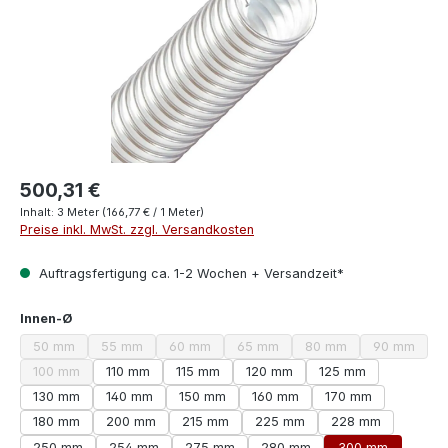
500,31 €
Inhalt:
3 Meter
(166,77 € / 1 Meter)
Preise inkl. MwSt. zzgl. Versandkosten
Auftragsfertigung ca. 1-2 Wochen + Versandzeit*
auswählen
Innen-Ø
50 mm
55 mm
60 mm
65 mm
80 mm
90 mm
(Diese Option ist zurzeit nicht verfügbar.)
(Diese Option ist zurzeit nicht verfügbar.)
(Diese Option ist zurzeit nicht verfügbar.)
(Diese Option ist zurzeit nicht verf
(Diese Option ist zurze
(Diese Opt
100 mm
110 mm
115 mm
120 mm
125 mm
(Diese Option ist zurzeit nicht verfügbar.)
130 mm
140 mm
150 mm
160 mm
170 mm
180 mm
200 mm
215 mm
225 mm
228 mm
250 mm
254 mm
275 mm
280 mm
300 mm