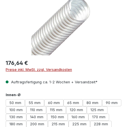
176,64 €
Preise inkl. MwSt. zzgl. Versandkosten
Auftragsfertigung ca. 1-2 Wochen + Versandzeit*
auswählen
Innen-Ø
50 mm
55 mm
60 mm
65 mm
80 mm
90 mm
100 mm
110 mm
115 mm
120 mm
125 mm
130 mm
140 mm
150 mm
160 mm
170 mm
180 mm
200 mm
215 mm
225 mm
228 mm