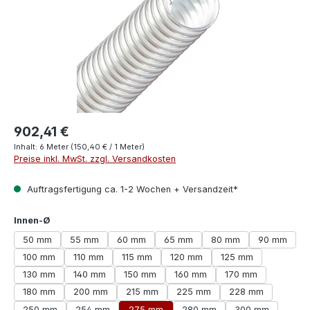
902,41 €
Inhalt:
6 Meter
(150,40 € / 1 Meter)
Preise inkl. MwSt. zzgl. Versandkosten
Auftragsfertigung ca. 1-2 Wochen + Versandzeit*
auswählen
Innen-Ø
50 mm
55 mm
60 mm
65 mm
80 mm
90 mm
100 mm
110 mm
115 mm
120 mm
125 mm
130 mm
140 mm
150 mm
160 mm
170 mm
180 mm
200 mm
215 mm
225 mm
228 mm
250 mm
254 mm
275 mm
280 mm
300 mm