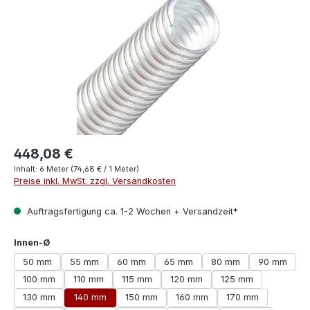
448,08 €
Inhalt:
6 Meter
(74,68 € / 1 Meter)
Preise inkl. MwSt. zzgl. Versandkosten
Auftragsfertigung ca. 1-2 Wochen + Versandzeit*
auswählen
Innen-Ø
50 mm
55 mm
60 mm
65 mm
80 mm
90 mm
100 mm
110 mm
115 mm
120 mm
125 mm
130 mm
140 mm
150 mm
160 mm
170 mm