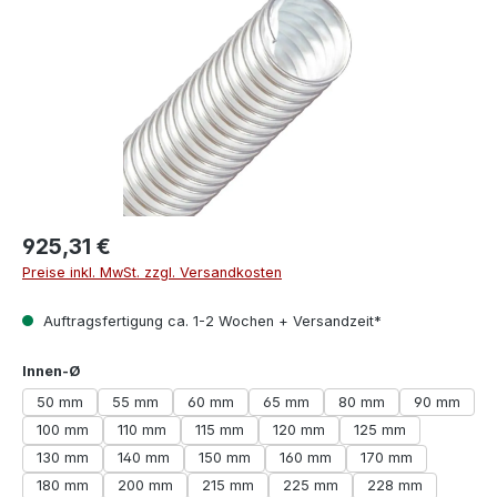
925,31 €
Preise inkl. MwSt. zzgl. Versandkosten
Auftragsfertigung ca. 1-2 Wochen + Versandzeit*
auswählen
Innen-Ø
50 mm
55 mm
60 mm
65 mm
80 mm
90 mm
100 mm
110 mm
115 mm
120 mm
125 mm
130 mm
140 mm
150 mm
160 mm
170 mm
180 mm
200 mm
215 mm
225 mm
228 mm