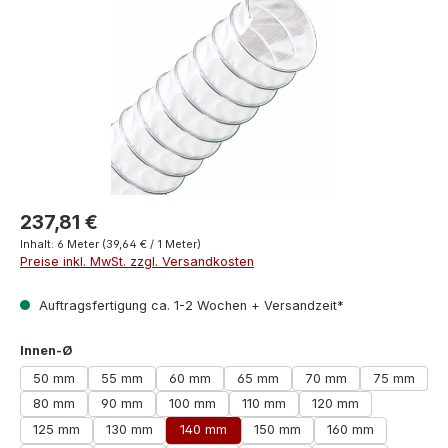
237,81 €
Inhalt:
6 Meter
(39,64 € / 1 Meter)
Preise inkl. MwSt. zzgl. Versandkosten
Auftragsfertigung ca. 1-2 Wochen + Versandzeit*
auswählen
Innen-Ø
50 mm
55 mm
60 mm
65 mm
70 mm
75 mm
80 mm
90 mm
100 mm
110 mm
120 mm
125 mm
130 mm
140 mm
150 mm
160 mm