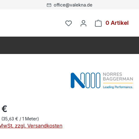
office@valekna.de
0 Artikel
 €
r
(35,63 € / 1 Meter)
. MwSt. zzgl. Versandkosten