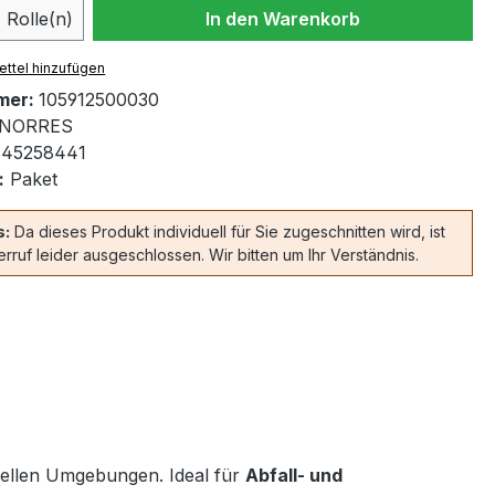
 Anzahl: Gib den gewünschten Wert ein 
Rolle(n)
In den Warenkorb
ttel hinzufügen
mer:
105912500030
NORRES
45258441
:
Paket
s:
Da dieses Produkt individuell für Sie zugeschnitten wird, ist
rruf leider ausgeschlossen. Wir bitten um Ihr Verständnis.
riellen Umgebungen. Ideal für
Abfall- und