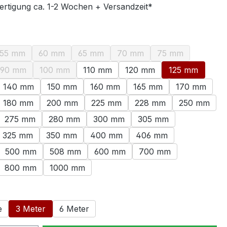
ertigung ca. 1-2 Wochen + Versandzeit*
swählen
55 mm
60 mm
65 mm
70 mm
75 mm
ption ist zurzeit nicht verfügbar.)
(Diese Option ist zurzeit nicht verfügbar.)
(Diese Option ist zurzeit nicht verfügbar.)
(Diese Option ist zurzeit nicht verfügbar.
(Diese Option ist zurzeit nich
(Diese Option ist 
90 mm
100 mm
110 mm
120 mm
125 mm
ption ist zurzeit nicht verfügbar.)
(Diese Option ist zurzeit nicht verfügbar.)
(Diese Option ist zurzeit nicht verfügbar.)
140 mm
150 mm
160 mm
165 mm
170 mm
180 mm
200 mm
225 mm
228 mm
250 mm
275 mm
280 mm
300 mm
305 mm
325 mm
350 mm
400 mm
406 mm
500 mm
508 mm
600 mm
700 mm
800 mm
1000 mm
ählen
e
3 Meter
6 Meter