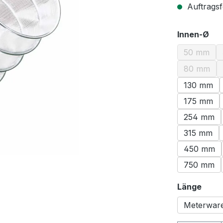
Auftragsf
au
Innen-Ø
50 mm
(Diese O
80 mm
(Diese O
130 mm
175 mm
254 mm
315 mm
450 mm
750 mm
ausw
Länge
Meterwar