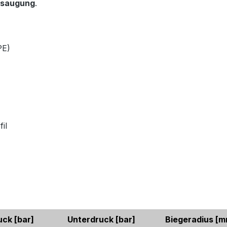
bsaugung
.
PE)
il
uck
[bar]
Unterdruck
[bar]
Biegeradius
[m