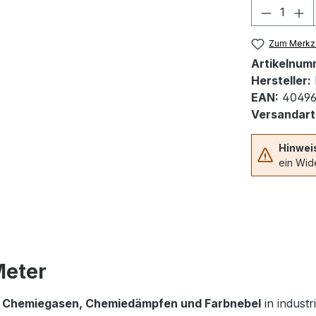
Produkt
Zum Merkze
Artikelnum
Hersteller:
EAN:
40496
Versandart
Hinwei
ein Wide
Meter
n
Chemiegasen, Chemiedämpfen und Farbnebel
in indust