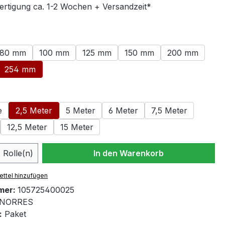
ertigung ca. 1-2 Wochen + Versandzeit*
swählen
80 mm
100 mm
125 mm
150 mm
200 mm
254 mm
ählen
e
2,5 Meter
5 Meter
6 Meter
7,5 Meter
12,5 Meter
15 Meter
 Anzahl: Gib den gewünschten Wert ein 
Rolle(n)
In den Warenkorb
ttel hinzufügen
mer:
105725400025
NORRES
:
Paket