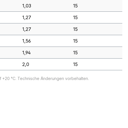
1,03
15
1,27
15
1,27
15
1,56
15
1,94
15
2,0
15
uf +20 °C. Technische Änderungen vorbehalten.