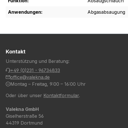
Funktion:
Absaugschlauch
Anwendungen:
Abgasabsaugung
Kontakt
Unterstützung und Beratung:
+49 (0)231 - 96734833
office@valekna.de
Montag – Freitag, 9:00 – 16:00 Uhr
Oder über unser
Kontaktformular
.
Valekna GmbH
Giselherstraße 56
44319 Dortmund