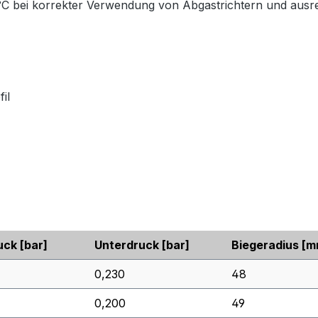
C bei korrekter Verwendung von Abgastrichtern und ausrei
il
uck
[bar]
Unterdruck
[bar]
Biegeradius
[m
0,230
48
0,200
49