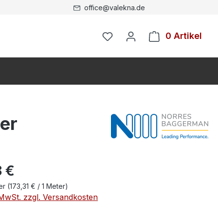
office@valekna.de
0 Artikel
er
 €
ter
(173,31 € / 1 Meter)
. MwSt. zzgl. Versandkosten