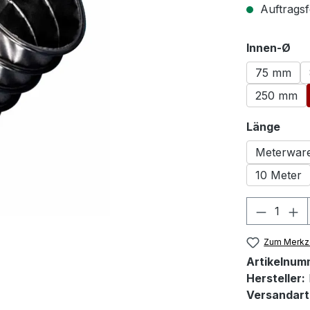
Auftragsf
au
Innen-Ø
75 mm
250 mm
ausw
Länge
Meterwar
10 Meter
Produkt
Zum Merkze
Artikelnum
Hersteller:
Versandart