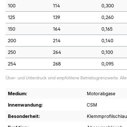
100
114
0,300
125
139
0,260
150
164
0,165
200
214
0,140
250
264
0,100
254
268
0,095
Über- und Unterdruck sind empfohlene Betriebsgrenzwerte. All
Medium:
Motorabgase
Innenwandung:
CSM
Besonderheit:
Klemmprofilschla