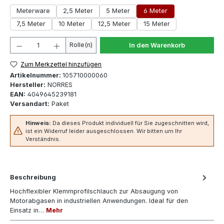
Meterware
2,5 Meter
5 Meter
6 Meter
7,5 Meter
10 Meter
12,5 Meter
15 Meter
Produkt Anzahl: Gib den gewünschten Wert ein oder 
Rolle(n)
In den Warenkorb
Zum Merkzettel hinzufügen
Artikelnummer:
105710000060
Hersteller:
NORRES
EAN:
4049645239181
Versandart:
Paket
Hinweis:
Da dieses Produkt individuell für Sie zugeschnitten wird,
ist ein Widerruf leider ausgeschlossen. Wir bitten um Ihr
Verständnis.
Beschreibung
Hochflexibler Klemmprofilschlauch zur Absaugung von
Motorabgasen in industriellen Anwendungen. Ideal für den
Einsatz in…
Mehr