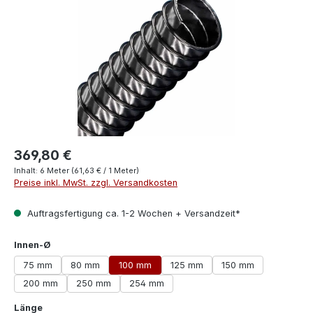
369,80 €
Inhalt:
6 Meter
(61,63 € / 1 Meter)
Preise inkl. MwSt. zzgl. Versandkosten
Auftragsfertigung ca. 1-2 Wochen + Versandzeit*
auswählen
Innen-Ø
75 mm
80 mm
100 mm
125 mm
150 mm
200 mm
250 mm
254 mm
auswählen
Länge