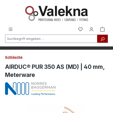
alt springen
Schläuche
AIRDUC® PUR 350 AS (MD) | 40 mm,
Meterware
Bildergalerie überspringen