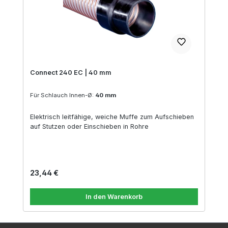
Connect 240 EC | 40 mm
Für Schlauch Innen-Ø:
40 mm
Elektrisch leitfähige, weiche Muffe zum Aufschieben
auf Stutzen oder Einschieben in Rohre
Regulärer Preis:
23,44 €
In den Warenkorb