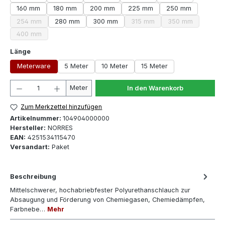
160 mm
180 mm
200 mm
225 mm
250 mm
254 mm
280 mm
300 mm
315 mm
350 mm
(Diese Option ist zurzeit nicht verfügbar.)
(Diese Option ist zurzeit nicht
(Diese Option ist
400 mm
(Diese Option ist zurzeit nicht verfügbar.)
auswählen
Länge
Meterware
5 Meter
10 Meter
15 Meter
Produkt Anzahl: Gib den gewünschten Wert ein oder 
Meter
In den Warenkorb
Zum Merkzettel hinzufügen
Artikelnummer:
104904000000
Hersteller:
NORRES
EAN:
4251534115470
Versandart:
Paket
Beschreibung
Mittelschwerer, hochabriebfester Polyurethanschlauch zur
Absaugung und Förderung von Chemiegasen, Chemiedämpfen,
Farbnebe…
Mehr