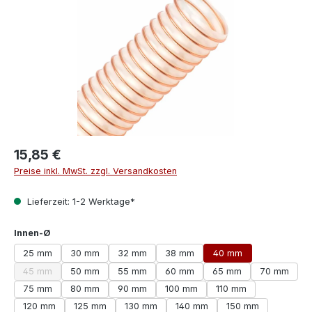
15,85 €
Preise inkl. MwSt. zzgl. Versandkosten
Lieferzeit: 1-2 Werktage*
auswählen
Innen-Ø
25 mm
30 mm
32 mm
38 mm
40 mm
45 mm
50 mm
55 mm
60 mm
65 mm
70 mm
(Diese Option ist zurzeit nicht verfügbar.)
75 mm
80 mm
90 mm
100 mm
110 mm
120 mm
125 mm
130 mm
140 mm
150 mm