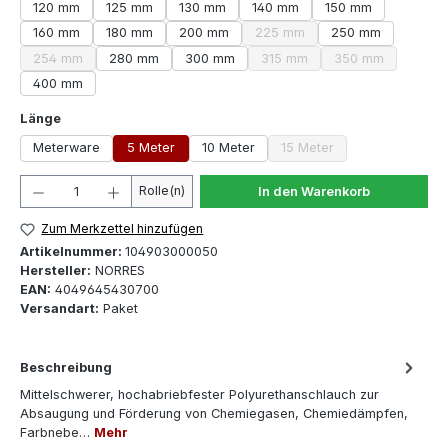
120 mm
125 mm
130 mm
140 mm
150 mm
160 mm
180 mm
200 mm
225 mm
250 mm
(Diese Option ist zurzeit nicht 
254 mm
280 mm
300 mm
315 mm
350 mm
(Diese Option ist zurzeit nicht verfügbar.)
(Diese Option ist zurzeit nicht
(Diese Option ist
400 mm
auswählen
Länge
Meterware
5 Meter
10 Meter
15 Meter
(Diese Option ist zurzeit 
Produkt Anzahl: Gib den gewünschten Wert ein oder 
Rolle(n)
In den Warenkorb
Zum Merkzettel hinzufügen
Artikelnummer:
104903000050
Hersteller:
NORRES
EAN:
4049645430700
Versandart:
Paket
Beschreibung
Mittelschwerer, hochabriebfester Polyurethanschlauch zur
Absaugung und Förderung von Chemiegasen, Chemiedämpfen,
Farbnebe…
Mehr