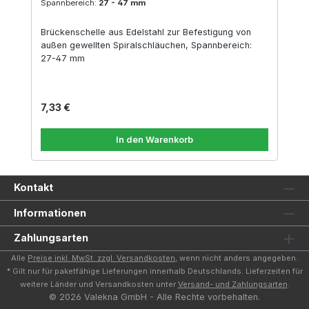
Spannbereich:
27 - 47 mm
Brückenschelle aus Edelstahl zur Befestigung von
außen gewellten Spiralschläuchen, Spannbereich:
27-47 mm
Regulärer Preis:
7,33 €
In den Warenkorb
Kontakt
Informationen
Zahlungsarten
Alle
Preise inkl. MwSt. zzgl. Versandkosten
, wenn nicht anders angegeben.
* Gilt nur für paketfähige Lieferungen innerhalb Deutschlands. Lieferzeiten für
weitere Länder und Versandkosten unter
Versand- und Zahlungsarten
.
© 2026 Valekna GmbH - Alle Rechte vorbehalten.