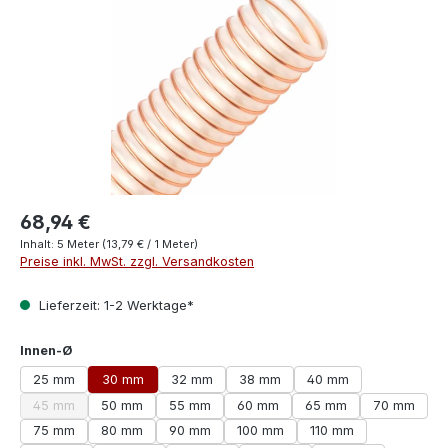
68,94 €
Inhalt:
5 Meter
(13,79 € / 1 Meter)
Preise inkl. MwSt. zzgl. Versandkosten
Lieferzeit: 1-2 Werktage*
auswählen
Innen-Ø
25 mm
30 mm
32 mm
38 mm
40 mm
45 mm
50 mm
55 mm
60 mm
65 mm
70 mm
(Diese Option ist zurzeit nicht verfügbar.)
75 mm
80 mm
90 mm
100 mm
110 mm