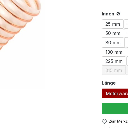
au
Innen-Ø
25 mm
50 mm
80 mm
130 mm
225 mm
315 mm
(Diese O
ausw
Länge
Meterwar
Zum Merkze