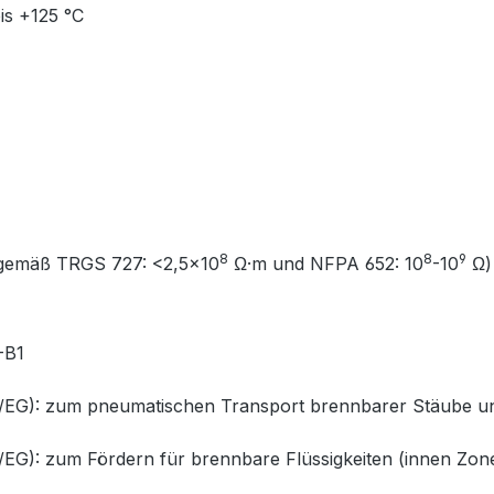
is +125 °C
8
8
9
gemäß TRGS 727: <2,5×10
Ω·m und NFPA 652: 10
-10
Ω)
-B1
): zum pneumatischen Transport brennbarer Stäube und S
: zum Fördern für brennbare Flüssigkeiten (innen Zone 