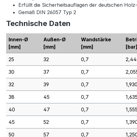
Erfüllt die Sicherheitsauflagen der deutschen Hol
Gemäß DIN 26057 Typ 2
Technische Daten
Innen-Ø
Außen-Ø
Wandstärke
Betr
[mm]
[mm]
[mm]
[bar
25
32
0,7
2,44
30
37
0,7
2,05
32
39
0,7
1,93
38
45
0,7
1,63
40
47
0,7
1,55
45
52
0,7
1,39
50
57
0,7
1,25