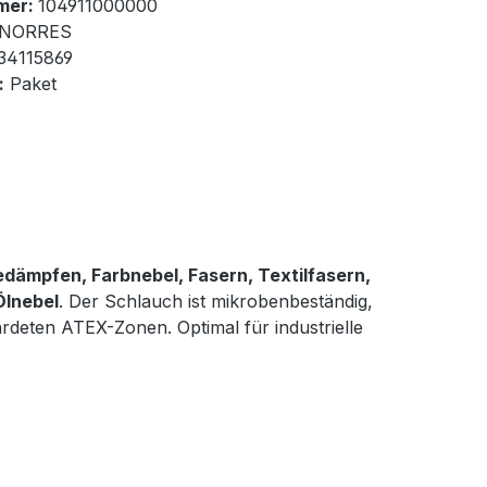
mer:
104911000000
NORRES
34115869
:
Paket
ämpfen, Farbnebel, Fasern, Textilfasern,
Ölnebel
. Der Schlauch ist mikrobenbeständig,
hrdeten ATEX-Zonen. Optimal für industrielle