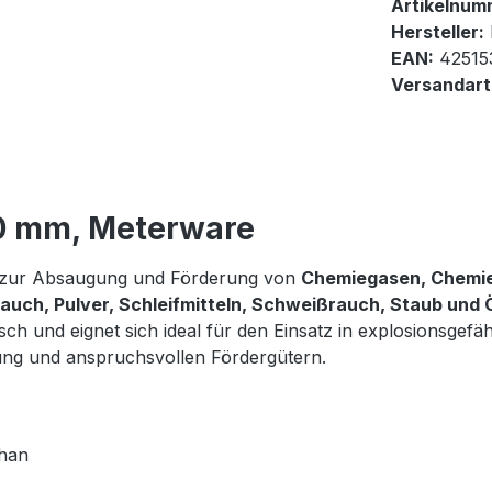
Artikelnum
Hersteller:
EAN:
42515
Versandart
10 mm, Meterware
h zur Absaugung und Förderung von
Chemiegasen, Chemied
auch, Pulver, Schleifmitteln, Schweißrauch, Staub und 
sch und eignet sich ideal für den Einsatz in explosionsgefä
g und anspruchsvollen Fördergütern.
than