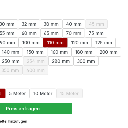
swählen
30 mm
32 mm
38 mm
40 mm
45 mm
(Diese Option ist
55 mm
60 mm
65 mm
70 mm
75 mm
90 mm
100 mm
110 mm
120 mm
125 mm
140 mm
150 mm
160 mm
180 mm
200 mm
250 mm
254 mm
280 mm
300 mm
(Diese Option ist zurzeit nicht verfügbar.)
350 mm
400 mm
ption ist zurzeit nicht verfügbar.)
(Diese Option ist zurzeit nicht verfügbar.)
(Diese Option ist zurzeit nicht verfügbar.)
ählen
e
5 Meter
10 Meter
15 Meter
(Diese Option ist zurzeit nicht 
Preis anfragen
ttel hinzufügen