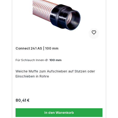
Connect 241 AS | 100 mm
Für Schlauch Innen-Ø:
100 mm
Weiche Muffe zum Aufschieben auf Stutzen oder
Einschieben in Rohre
Regulärer Preis:
80,41 €
In den Warenkorb