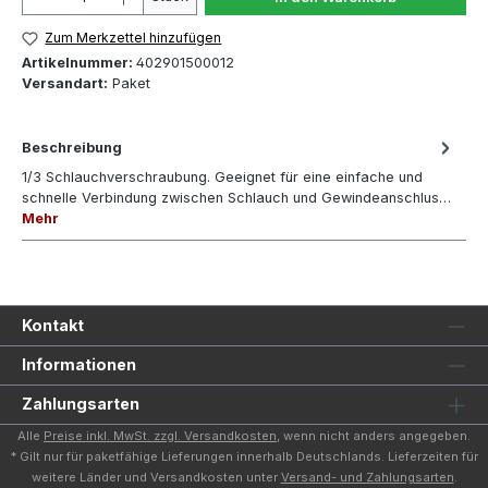
Zum Merkzettel hinzufügen
Artikelnummer:
402901500012
Versandart:
Paket
Beschreibung
1/3 Schlauchverschraubung. Geeignet für eine einfache und
schnelle Verbindung zwischen Schlauch und Gewindeanschlus…
Mehr
Kontakt
Informationen
Zahlungsarten
Alle
Preise inkl. MwSt. zzgl. Versandkosten
, wenn nicht anders angegeben.
* Gilt nur für paketfähige Lieferungen innerhalb Deutschlands. Lieferzeiten für
weitere Länder und Versandkosten unter
Versand- und Zahlungsarten
.