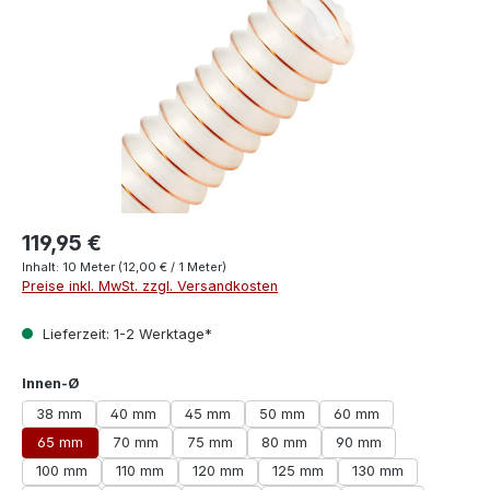
119,95 €
Inhalt:
10 Meter
(12,00 € / 1 Meter)
Preise inkl. MwSt. zzgl. Versandkosten
Lieferzeit: 1-2 Werktage*
auswählen
Innen-Ø
38 mm
40 mm
45 mm
50 mm
60 mm
65 mm
70 mm
75 mm
80 mm
90 mm
100 mm
110 mm
120 mm
125 mm
130 mm