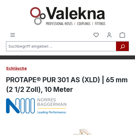
alt springen
Schläuche
PROTAPE® PUR 301 AS (XLD) | 65 mm
(2 1/2 Zoll), 10 Meter
Bildergalerie überspringen