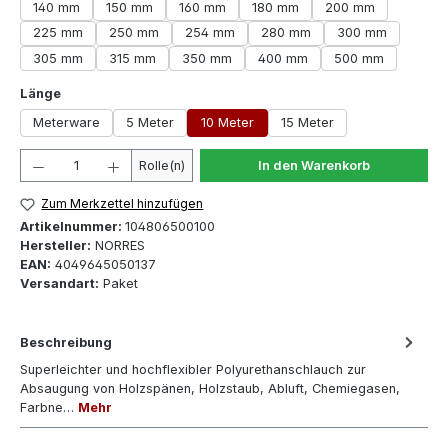
140 mm
150 mm
160 mm
180 mm
200 mm
225 mm
250 mm
254 mm
280 mm
300 mm
305 mm
315 mm
350 mm
400 mm
500 mm
auswählen
Länge
Meterware
5 Meter
10 Meter
15 Meter
Produkt Anzahl: Gib den gewünschten Wert ein oder 
Rolle(n)
In den Warenkorb
Zum Merkzettel hinzufügen
Artikelnummer:
104806500100
Hersteller:
NORRES
EAN:
4049645050137
Versandart:
Paket
Beschreibung
Superleichter und hochflexibler Polyurethanschlauch zur
Absaugung von Holzspänen, Holzstaub, Abluft, Chemiegasen,
Farbne…
Mehr