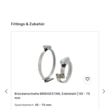
Produktgalerie überspringen
Fittings & Zubehör
Brückenschelle BRIDGESTAR, Edelstahl | 55 - 75
mm
Spannbereich:
55 - 75 mm