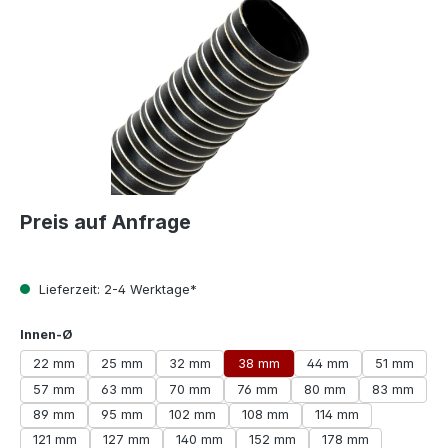
Preis auf Anfrage
Lieferzeit: 2-4 Werktage*
auswählen
Innen-Ø
22 mm
25 mm
32 mm
38 mm
44 mm
51 mm
57 mm
63 mm
70 mm
76 mm
80 mm
83 mm
89 mm
95 mm
102 mm
108 mm
114 mm
121 mm
127 mm
140 mm
152 mm
178 mm