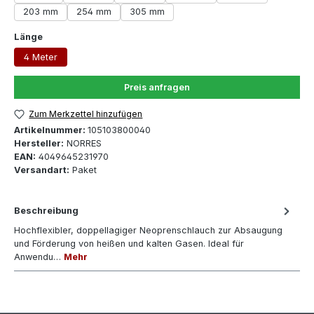
203 mm
254 mm
305 mm
auswählen
Länge
4 Meter
Preis anfragen
Zum Merkzettel hinzufügen
Artikelnummer:
105103800040
Hersteller:
NORRES
EAN:
4049645231970
Versandart:
Paket
Beschreibung
Hochflexibler, doppellagiger Neoprenschlauch zur Absaugung
und Förderung von heißen und kalten Gasen. Ideal für
Anwendu…
Mehr