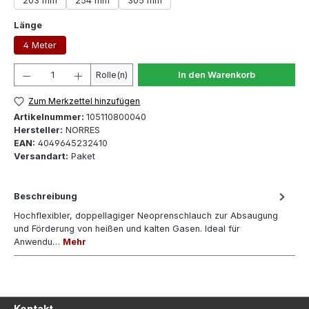
203 mm
254 mm
305 mm
auswählen
Länge
4 Meter
Produkt Anzahl: Gib den gewünschten Wert ein oder 
Rolle(n)
In den Warenkorb
Zum Merkzettel hinzufügen
Artikelnummer:
105110800040
Hersteller:
NORRES
EAN:
4049645232410
Versandart:
Paket
Beschreibung
Hochflexibler, doppellagiger Neoprenschlauch zur Absaugung
und Förderung von heißen und kalten Gasen. Ideal für
Anwendu…
Mehr
Kontakt