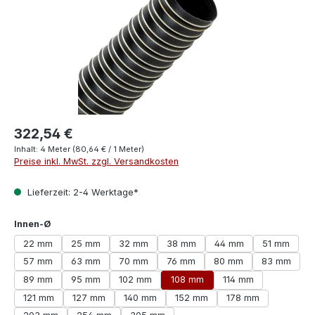
322,54 €
Inhalt:
4 Meter
(80,64 € / 1 Meter)
Preise inkl. MwSt. zzgl. Versandkosten
Lieferzeit: 2-4 Werktage*
auswählen
Innen-Ø
22 mm
25 mm
32 mm
38 mm
44 mm
51 mm
57 mm
63 mm
70 mm
76 mm
80 mm
83 mm
89 mm
95 mm
102 mm
108 mm
114 mm
121 mm
127 mm
140 mm
152 mm
178 mm