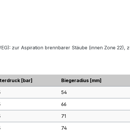
: zur Aspiration brennbarer Stäube (innen Zone 22), zu
terdruck
[bar]
Biegeradius
[mm]
5
54
5
66
5
71
5
74