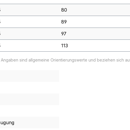
5
80
5
89
5
97
5
113
e Angaben sind allgemeine Orientierungswerte und beziehen sich a
augung