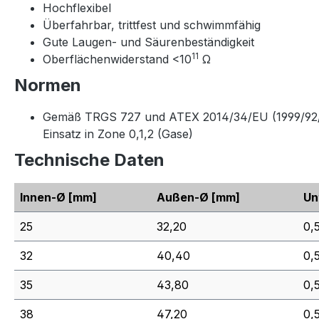
Hochflexibel
Überfahrbar, trittfest und schwimmfähig
Gute Laugen- und Säurenbeständigkeit
11
Oberflächenwiderstand <10
Ω
Normen
Gemäß TRGS 727 und ATEX 2014/34/EU (1999/92/EG)
Einsatz in Zone 0,1,2 (Gase)
Technische Daten
Innen-Ø
[mm]
Außen-Ø
[mm]
Un
25
32,20
0,
32
40,40
0,
35
43,80
0,
38
47,20
0,