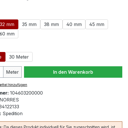
swählen
32 mm
35 mm
38 mm
40 mm
45 mm
60 mm
ählen
e
30 Meter
 Anzahl: Gib den gewünschten Wert ein 
Meter
In den Warenkorb
ttel hinzufügen
mer:
104603200000
NORRES
34122133
:
Spedition
s:
Da dieses Produkt individuell für Sie zugeschnitten wird, ist