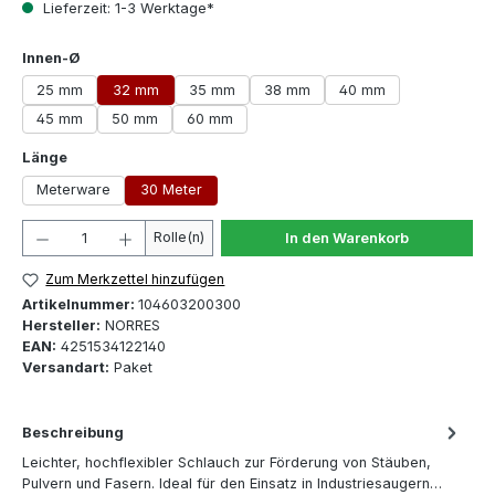
Lieferzeit: 1-3 Werktage*
auswählen
Innen-Ø
25 mm
32 mm
35 mm
38 mm
40 mm
45 mm
50 mm
60 mm
auswählen
Länge
Meterware
30 Meter
Produkt Anzahl: Gib den gewünschten Wert ein oder 
Rolle(n)
In den Warenkorb
Zum Merkzettel hinzufügen
Artikelnummer:
104603200300
Hersteller:
NORRES
EAN:
4251534122140
Versandart:
Paket
Beschreibung
Leichter, hochflexibler Schlauch zur Förderung von Stäuben,
Pulvern und Fasern. Ideal für den Einsatz in Industriesaugern…