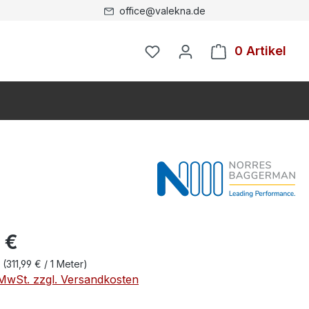
office@valekna.de
0 Artikel
 €
r
(311,99 € / 1 Meter)
. MwSt. zzgl. Versandkosten