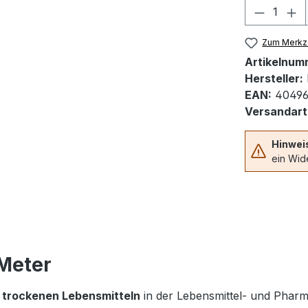
Produkt
Zum Merkze
Artikelnum
Hersteller:
EAN:
40496
Versandart
Hinwei
ein Wide
Meter
n
trockenen Lebensmitteln
in der Lebensmittel- und Pharm