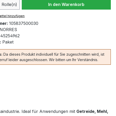
 Anzahl: Gib den gewünschten Wert ein 
Rolle(n)
In den Warenkorb
ttel hinzufügen
mer:
105837500030
NORRES
45254962
:
Paket
s:
Da dieses Produkt individuell für Sie zugeschnitten wird, ist
rruf leider ausgeschlossen. Wir bitten um Ihr Verständnis.
aindustrie. Ideal für Anwendungen mit
Getreide, Mehl,