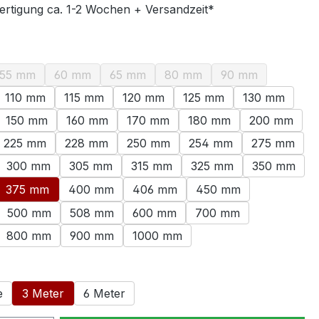
ertigung ca. 1-2 Wochen + Versandzeit*
swählen
55 mm
60 mm
65 mm
80 mm
90 mm
ption ist zurzeit nicht verfügbar.)
(Diese Option ist zurzeit nicht verfügbar.)
(Diese Option ist zurzeit nicht verfügbar.)
(Diese Option ist zurzeit nicht verfügbar.
(Diese Option ist zurzeit nich
(Diese Option ist 
110 mm
115 mm
120 mm
125 mm
130 mm
ption ist zurzeit nicht verfügbar.)
150 mm
160 mm
170 mm
180 mm
200 mm
225 mm
228 mm
250 mm
254 mm
275 mm
300 mm
305 mm
315 mm
325 mm
350 mm
375 mm
400 mm
406 mm
450 mm
500 mm
508 mm
600 mm
700 mm
800 mm
900 mm
1000 mm
ählen
e
3 Meter
6 Meter