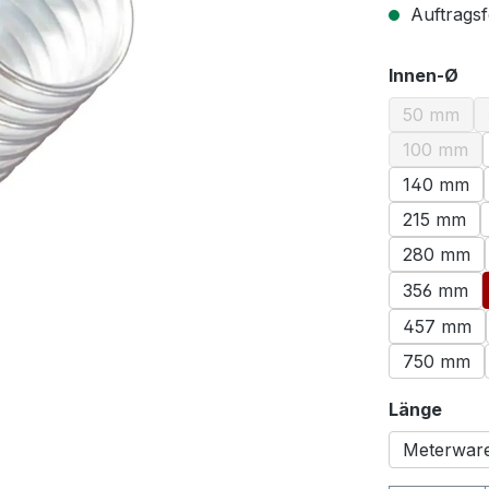
Auftragsf
au
Innen-Ø
50 mm
(Diese O
100 mm
(Diese O
140 mm
215 mm
280 mm
356 mm
457 mm
750 mm
ausw
Länge
Meterwar