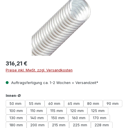
316,21 €
Preise inkl. MwSt. zzgl. Versandkosten
Auftragsfertigung ca. 1-2 Wochen + Versandzeit*
auswählen
Innen-Ø
50 mm
55 mm
60 mm
65 mm
80 mm
90 mm
100 mm
110 mm
115 mm
120 mm
125 mm
130 mm
140 mm
150 mm
160 mm
170 mm
180 mm
200 mm
215 mm
225 mm
228 mm