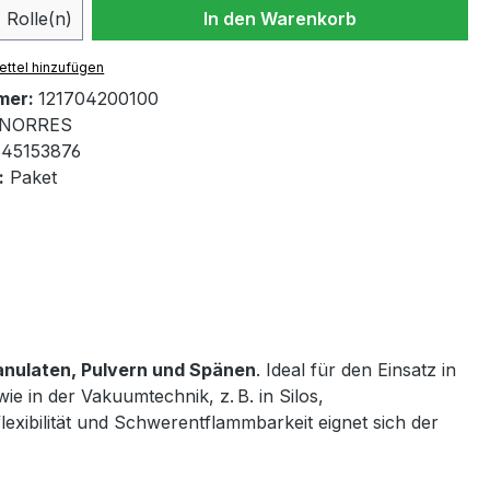
 Anzahl: Gib den gewünschten Wert ein 
Rolle(n)
In den Warenkorb
ttel hinzufügen
mer:
121704200100
NORRES
45153876
:
Paket
anulaten, Pulvern und Spänen
. Ideal für den Einsatz in
e in der Vakuumtechnik, z. B. in Silos,
lexibilität und Schwerentflammbarkeit eignet sich der