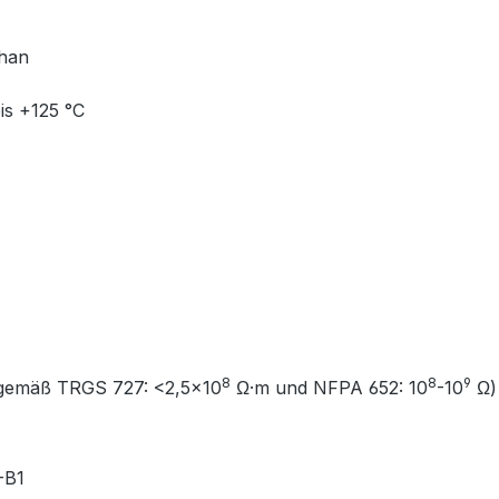
than
is +125 °C
8
8
9
gemäß TRGS 727: <2,5×10
Ω·m und NFPA 652: 10
-10
Ω)
-B1