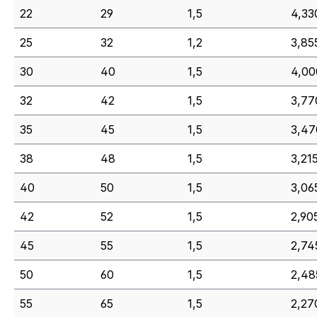
22
29
1,5
4,33
25
32
1,2
3,855
30
40
1,5
4,00
32
42
1,5
3,77
35
45
1,5
3,47
38
48
1,5
3,21
40
50
1,5
3,06
42
52
1,5
2,90
45
55
1,5
2,74
50
60
1,5
2,48
55
65
1,5
2,27