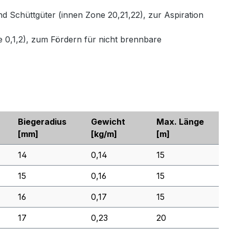
chüttgüter (innen Zone 20,21,22), zur Aspiration
0,1,2), zum Fördern für nicht brennbare
Biegeradius
Gewicht
Max. Länge
[mm]
[kg/m]
[m]
14
0,14
15
15
0,16
15
16
0,17
15
17
0,23
20