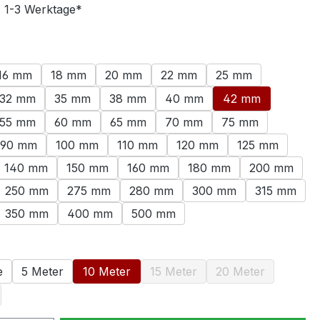
: 1-3 Werktage*
swählen
16 mm
18 mm
20 mm
22 mm
25 mm
32 mm
35 mm
38 mm
40 mm
42 mm
55 mm
60 mm
65 mm
70 mm
75 mm
90 mm
100 mm
110 mm
120 mm
125 mm
140 mm
150 mm
160 mm
180 mm
200 mm
250 mm
275 mm
280 mm
300 mm
315 mm
350 mm
400 mm
500 mm
ählen
e
5 Meter
10 Meter
15 Meter
20 Meter
(Diese Option ist zurzeit nicht 
(Diese Option ist
Option ist zurzeit nicht verfügbar.)