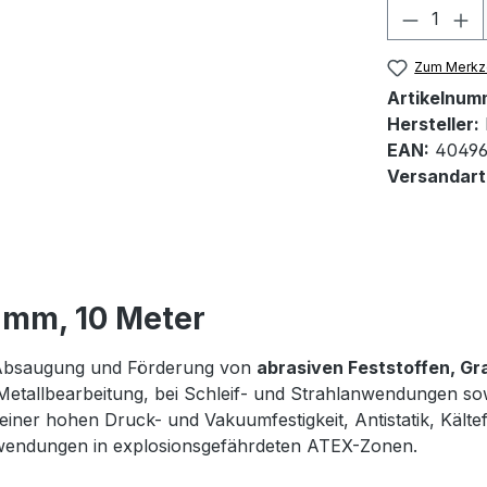
Produkt
Zum Merkze
Artikelnum
Hersteller:
EAN:
40496
Versandart
 mm, 10 Meter
 Absaugung und Förderung von
abrasiven Feststoffen, Gr
Metallbearbeitung, bei Schleif- und Strahlanwendungen sowi
iner hohen Druck- und Vakuumfestigkeit, Antistatik, Kältef
nwendungen in explosionsgefährdeten ATEX-Zonen.