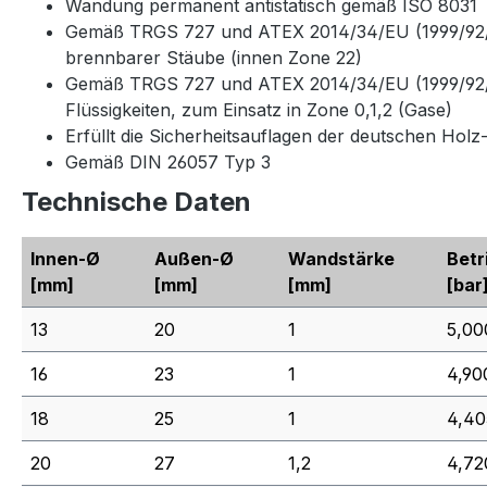
Wandung permanent antistatisch gemäß ISO 8031
Gemäß TRGS 727 und ATEX 2014/34/EU (1999/92/EG
brennbarer Stäube (innen Zone 22)
Gemäß TRGS 727 und ATEX 2014/34/EU (1999/92/EG)
Flüssigkeiten, zum Einsatz in Zone 0,1,2 (Gase)
Erfüllt die Sicherheitsauflagen der deutschen Hol
Gemäß DIN 26057 Typ 3
Technische Daten
Innen-Ø
Außen-Ø
Wandstärke
Betr
[mm]
[mm]
[mm]
[bar
13
20
1
5,00
16
23
1
4,90
18
25
1
4,40
20
27
1,2
4,72