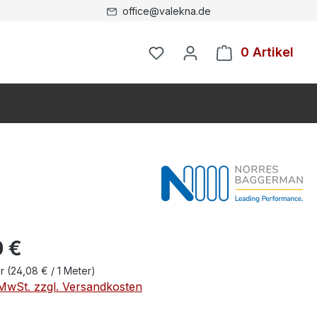
office@valekna.de
0 Artikel
0 €
er
(24,08 € / 1 Meter)
. MwSt. zzgl. Versandkosten