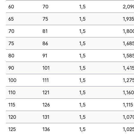
60
70
1,5
2,09
65
75
1,5
1,935
70
81
1,5
1,80
75
86
1,5
1,685
80
91
1,5
1,585
90
101
1,5
1,415
100
111
1,5
1,27
110
121
1,5
1,160
115
126
1,5
1,115
120
131
1,5
1,070
125
136
1,5
1,025