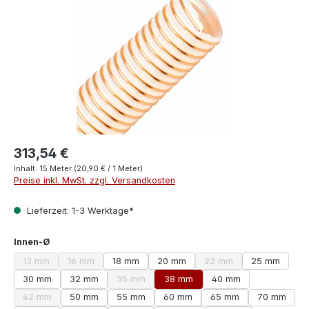
313,54 €
Inhalt:
15 Meter
(20,90 € / 1 Meter)
Preise inkl. MwSt. zzgl. Versandkosten
Lieferzeit: 1-3 Werktage*
auswählen
Innen-Ø
13 mm
16 mm
18 mm
20 mm
22 mm
25 mm
(Diese Option ist zurzeit nicht verfügbar.)
(Diese Option ist zurzeit nicht verfügbar.)
(Diese Option ist zurzeit
30 mm
32 mm
35 mm
38 mm
40 mm
(Diese Option ist zurzeit nicht verfügbar.)
42 mm
50 mm
55 mm
60 mm
65 mm
70 mm
(Diese Option ist zurzeit nicht verfügbar.)