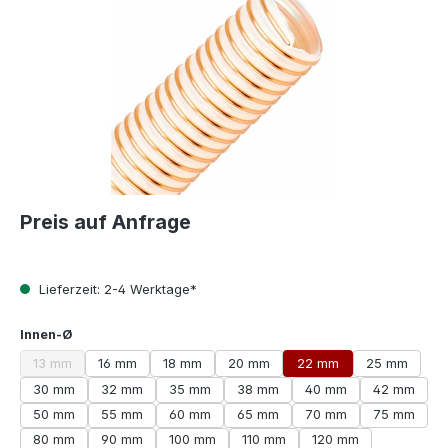
Preis auf Anfrage
Lieferzeit: 2-4 Werktage*
auswählen
Innen-Ø
13 mm
16 mm
18 mm
20 mm
22 mm
25 mm
(Diese Option ist zurzeit nicht verfügbar.)
30 mm
32 mm
35 mm
38 mm
40 mm
42 mm
50 mm
55 mm
60 mm
65 mm
70 mm
75 mm
80 mm
90 mm
100 mm
110 mm
120 mm