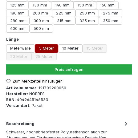
125 mm
130 mm
140 mm
150 mm
160 mm
180 mm
200 mm
225 mm
250 mm
275 mm
280 mm
300 mm
315 mm
325 mm
350 mm
400 mm
500 mm
auswählen
Länge
Meterware
5 Meter
10 Meter
15 Meter
(Diese Option ist zurzeit 
20 Meter
25 Meter
(Diese Option ist zurzeit nicht verfügbar.)
(Diese Option ist zurzeit nicht verfügbar.)
Preis anfragen
Zum Merkzettel hinzufügen
Artikelnummer:
121702200050
Hersteller:
NORRES
EAN:
4049645146533
Versandart:
Paket
Beschreibung
Schwerer, hochabriebfester Polyurethanschlauch zur
Absaugung und Förderung von abrasiven Feststoffen,