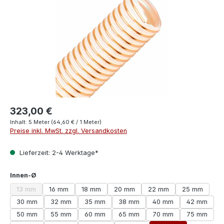
323,00 €
Inhalt:
5 Meter
(64,60 € / 1 Meter)
Preise inkl. MwSt. zzgl. Versandkosten
Lieferzeit: 2-4 Werktage*
auswählen
Innen-Ø
13 mm
16 mm
18 mm
20 mm
22 mm
25 mm
(Diese Option ist zurzeit nicht verfügbar.)
30 mm
32 mm
35 mm
38 mm
40 mm
42 mm
50 mm
55 mm
60 mm
65 mm
70 mm
75 mm