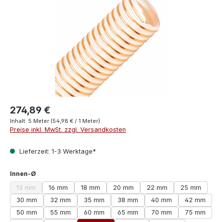
274,89 €
Inhalt:
5 Meter
(54,98 € / 1 Meter)
Preise inkl. MwSt. zzgl. Versandkosten
Lieferzeit: 1-3 Werktage*
auswählen
Innen-Ø
13 mm
16 mm
18 mm
20 mm
22 mm
25 mm
(Diese Option ist zurzeit nicht verfügbar.)
30 mm
32 mm
35 mm
38 mm
40 mm
42 mm
50 mm
55 mm
60 mm
65 mm
70 mm
75 mm