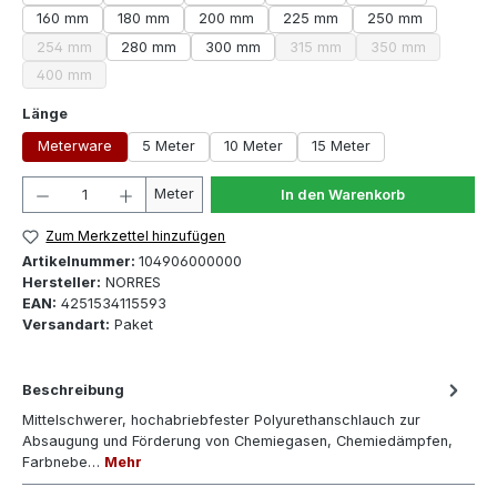
160 mm
180 mm
200 mm
225 mm
250 mm
254 mm
280 mm
300 mm
315 mm
350 mm
(Diese Option ist zurzeit nicht verfügbar.)
(Diese Option ist zurzeit nicht
(Diese Option ist
400 mm
(Diese Option ist zurzeit nicht verfügbar.)
auswählen
Länge
Meterware
5 Meter
10 Meter
15 Meter
Produkt Anzahl: Gib den gewünschten Wert ein oder 
Meter
In den Warenkorb
Zum Merkzettel hinzufügen
Artikelnummer:
104906000000
Hersteller:
NORRES
EAN:
4251534115593
Versandart:
Paket
Beschreibung
Mittelschwerer, hochabriebfester Polyurethanschlauch zur
Absaugung und Förderung von Chemiegasen, Chemiedämpfen,
Farbnebe…
Mehr