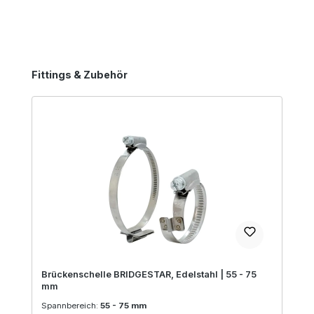
Produktgalerie überspringen
Fittings & Zubehör
Brückenschelle BRIDGESTAR, Edelstahl | 55 - 75
mm
Spannbereich:
55 - 75 mm