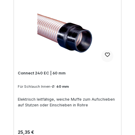
Connect 240 EC | 60 mm
Für Schlauch Innen-Ø:
60 mm
Elektrisch leitfähige, weiche Muffe zum Aufschieben
auf Stutzen oder Einschieben in Rohre
Regulärer Preis:
25,35 €